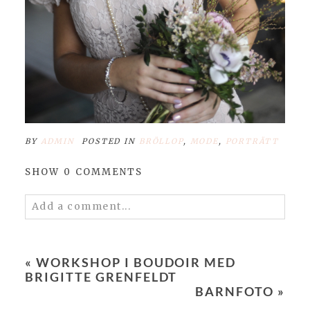
BY
ADMIN
POSTED IN
BRÖLLOP
,
MODE
,
PORTRÄTT
SHOW
0 COMMENTS
Add a comment...
Your email is
never published or shared.
Required fields are marked *
«
WORKSHOP I BOUDOIR MED
BRIGITTE GRENFELDT
BARNFOTO
»