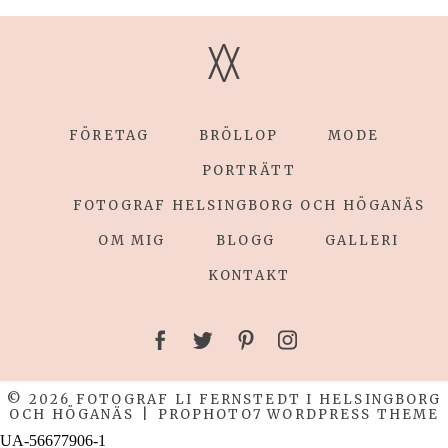
V
V
FÖRETAG
BRÖLLOP
MODE
POST COMMENT
PORTRÄTT
FOTOGRAF HELSINGBORG OCH HÖGANÄS
OM MIG
BLOGG
GALLERI
KONTAKT
© 2026 FOTOGRAF LI FERNSTEDT I HELSINGBORG
OCH HÖGANÄS
|
PROPHOTO7 WORDPRESS THEME
UA-56677906-1