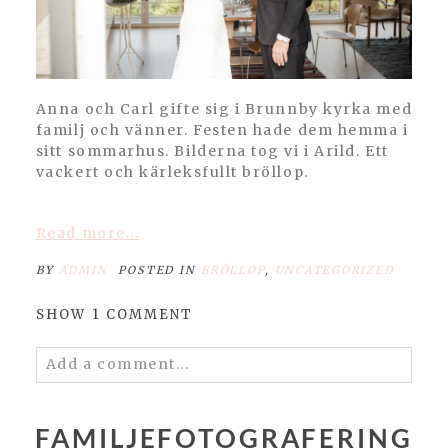
Anna och Carl gifte sig i Brunnby kyrka med
familj och vänner. Festen hade dem hemma i
sitt sommarhus. Bilderna tog vi i Arild. Ett
vackert och kärleksfullt bröllop.
Read more...
BY
ADMIN
POSTED IN
BRÖLLOP
,
UNCATEGORIZED
SHOW
1 COMMENT
Add a comment...
Your email is
never published or shared.
Required fields are marked *
FAMILJEFOTOGRAFERING