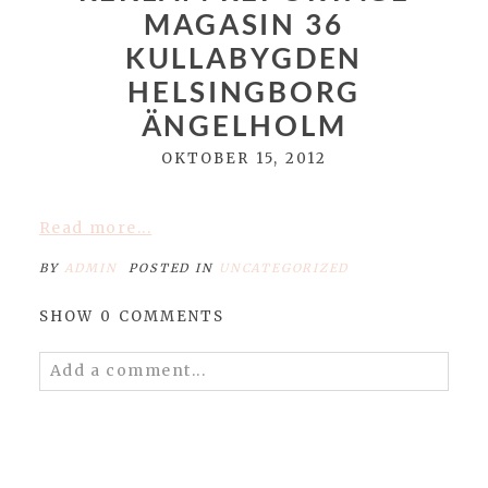
MAGASIN 36
KULLABYGDEN
POST COMMENT
HELSINGBORG
ÄNGELHOLM
OKTOBER 15, 2012
Read more...
BY
ADMIN
POSTED IN
UNCATEGORIZED
SHOW
0 COMMENTS
Add a comment...
Your email is
never published or shared.
Required fields are marked *