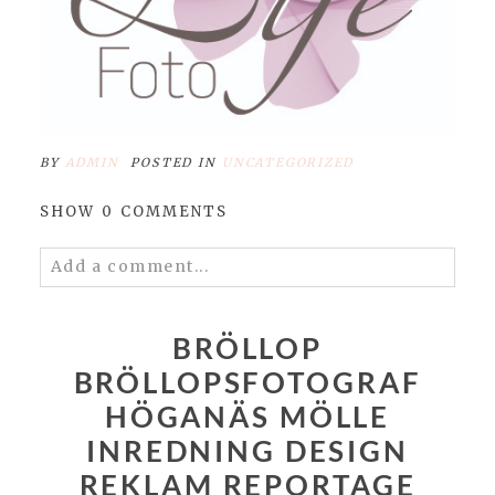
BY
ADMIN
POSTED IN
UNCATEGORIZED
SHOW
0 COMMENTS
Add a comment...
Your email is
never published or shared.
Required fields are marked *
BRÖLLOP
BRÖLLOPSFOTOGRAF
HÖGANÄS MÖLLE
INREDNING DESIGN
REKLAM REPORTAGE