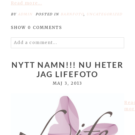
Read more...
BY
ADMIN
POSTED IN
BARNFOTO
,
UNCATEGORIZED
SHOW
0 COMMENTS
Add a comment...
Your email is
never published or shared.
Required fields are marked *
NYTT NAMN!!! NU HETER
JAG LIFEFOTO
MAJ 3, 2013
Rea
more
POST COMMENT