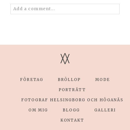
Add a comment...
Your email is
never published or shared.
Required fields are marked *
V
V
FÖRETAG
BRÖLLOP
MODE
POST COMMENT
PORTRÄTT
FOTOGRAF HELSINGBORG OCH HÖGANÄS
OM MIG
BLOGG
GALLERI
KONTAKT