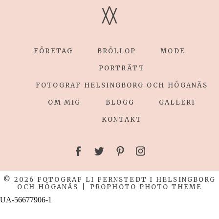
V
V
FÖRETAG
BRÖLLOP
MODE
POST COMMENT
PORTRÄTT
FOTOGRAF HELSINGBORG OCH HÖGANÄS
OM MIG
BLOGG
GALLERI
KONTAKT
© 2026 FOTOGRAF LI FERNSTEDT I HELSINGBORG
OCH HÖGANÄS
|
PROPHOTO PHOTO THEME
UA-56677906-1