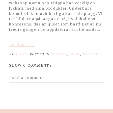
webshop.Karin och Filippa har verkligen
lyckats med sina produkter. Underbara
bomulls lakan och härliga kashmir plagg. Vi
tar bilderna på Magasin 36, i Saluhallens
konferens, där är ljuset som bäst! Det är nu
tredje gången de uppdaterar sin hemsida...
Read more...
BY
ADMIN
POSTED IN
FÖRETAG
,
MODE
,
PORTRÄTT
SHOW
0 COMMENTS
Add a comment...
Your email is
never published or shared.
Required fields are marked *