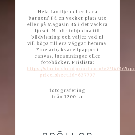
Hela familjen eller bara
barnen? På en vacker plats ute
eller på Magasin 36 i det vackra
ljuset. Ni blir inbjudna till
bildvisning och väljer vad ni
vill köpa till era väggar hemma.
Fine art(akvarellpapper)
canvas, inramningar eller
fotoböcker. Prislista:
https://studio.shootproof.com/v2/140165/pr
price_sheet_id=637737
fotografering
från 1200 kr