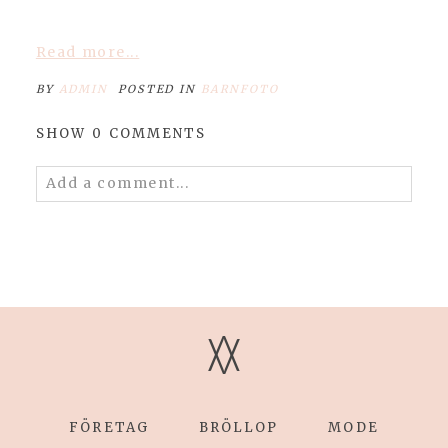
Read more...
BY
ADMIN
POSTED IN
BARNFOTO
SHOW
0 COMMENTS
Add a comment...
Your email is
never published or shared.
Required fields are marked *
V
V
FÖRETAG
BRÖLLOP
MODE