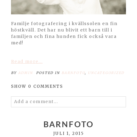
Familje fotografering i kvällssolen en fin
höstkväll. Det har nu blivit ett barn till i
familjen och fina hunden fick också vara
med!
Read more...
BY
ADMIN
POSTED IN
BARNFOTO
,
UNCATEGORIZED
SHOW
0 COMMENTS
Add a comment...
Your email is
never published or shared.
Required fields are marked *
BARNFOTO
JULI 1, 2015