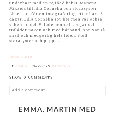
underbart med en nyfödd bebis. Mamma
Mikaela till lilla Cornelia och storasyster
Elise kom för en fotografering efter bara 6
dagar. Lilla Cornelia sov lite men var också
vaken en del. Vi lade henne i korgar och
trälådor naken och med hårband, hon var så
snäll och medgörlig hela tiden. Stolt
storasyster och pappa...
Read more...
BY
ADMIN
POSTED IN
BARNFOTO
SHOW
0 COMMENTS
Add a comment...
Your email is
never published or shared.
Required fields are marked *
EMMA, MARTIN MED