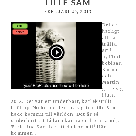
LILLE SAM
FEBRUARI 25, 2013
Det är
härligt
att få
träffa
små
POST COMMENT
nyfödda
bebisar.
Emma
och
Martin
gifte sig
i juni
2012. Det var ett underbart, kärleksfullt
bröllop. Nu hörde dem av sig för lille Sam
hade kommit till världen! Det är så
underbart att få lära känna en liten familj.
Tack fina Sam för att du kommit! Här
kommer...