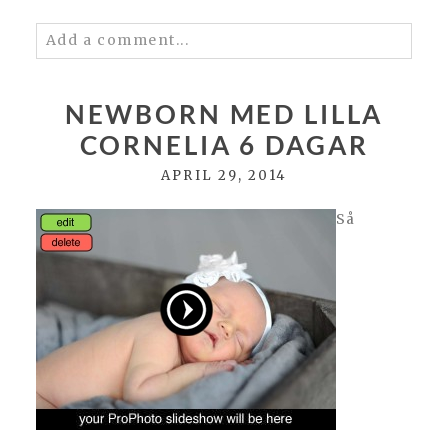
Add a comment...
Your email is
never published or shared.
Required fields are marked *
NEWBORN MED LILLA
CORNELIA 6 DAGAR
APRIL 29, 2014
Så
POST COMMENT