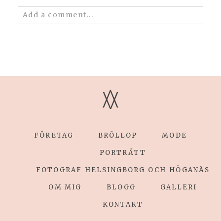
Add a comment...
Your email is
never published or shared.
Required fields are marked *
V
V
FÖRETAG
BRÖLLOP
MODE
POST COMMENT
PORTRÄTT
FOTOGRAF HELSINGBORG OCH HÖGANÄS
OM MIG
BLOGG
GALLERI
KONTAKT